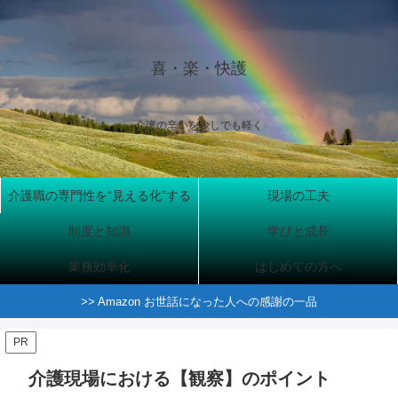
喜・楽・快護
介護の辛いを少しでも軽く
介護職の専門性を“見える化”する
現場の工夫
制度と知識
学びと成長
業務効率化
はじめての方へ
>> Amazon お世話になった人への感謝の一品
PR
介護現場における【観察】のポイント