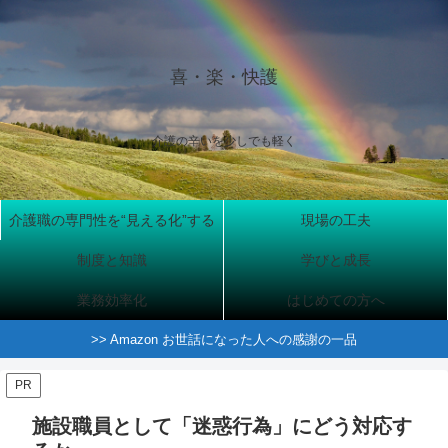
喜・楽・快護
介護の辛いを少しでも軽く
介護職の専門性を“見える化”する
現場の工夫
制度と知識
学びと成長
業務効率化
はじめての方へ
>> Amazon お世話になった人への感謝の一品
PR
施設職員として「迷惑行為」にどう対応す