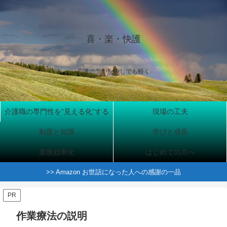
喜・楽・快護
介護の辛いを少しでも軽く
介護職の専門性を“見える化”する
現場の工夫
制度と知識
学びと成長
業務効率化
はじめての方へ
>> Amazon お世話になった人への感謝の一品
PR
作業療法の説明