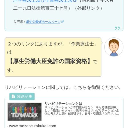
理学療法士及び作業療法士法
（昭和四十年六月
二十九日法律第百三十七号）（外部リンク）
引用元：
厚生労働省ホームページ
２つのリンクにありますが、「作業療法士」
は
【厚生労働大臣免許の国家資格】
で
す。
リハビリテーションに関しては、こちらを御覧ください。
リハビリテーションとは
リハビリテーションが専門職が行なう「単なる機能訓練」
という勘違いをざっくり説明今回はリハビリテーション全
体の考え方に関する説明です。参考・引用元『入門リハビ
リテーション概論-第7版-7刷』2014年 編著：中村隆一・
佐直信彦『《作業療法全書...
www.mezase-rakukai.com