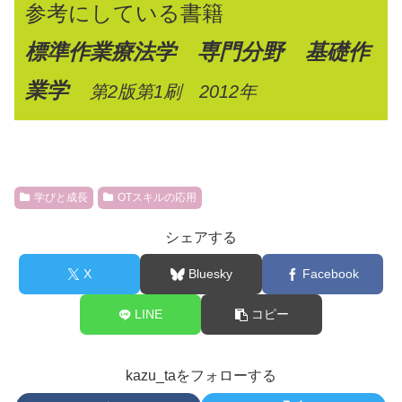
参考にしている書籍
標準作業療法学 専門分野 基礎作
業学
第2版第1刷 2012年
学びと成長
OTスキルの応用
シェアする
X
Bluesky
Facebook
LINE
コピー
kazu_taをフォローする