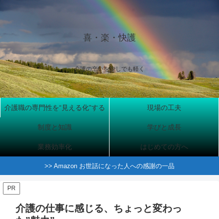
喜・楽・快護
介護の辛いを少しでも軽く
介護職の専門性を“見える化”する
現場の工夫
制度と知識
学びと成長
業務効率化
はじめての方へ
>> Amazon お世話になった人への感謝の一品
PR
介護の仕事に感じる、ちょっと変わっ